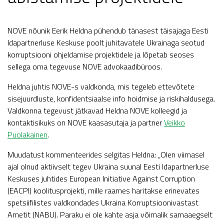
NOVE nõunik Eerik Heldna pühendub tänasest täisajaga Eesti
Idapartnerluse Keskuse poolt juhitavatele Ukrainaga seotud
korruptsiooni ohjeldamise projektidele ja lõpetab seoses
sellega oma tegevuse NOVE advokaadibüroos.
Heldna juhtis NOVE-s valdkonda, mis tegeleb ettevõtete
sisejuurdluste, konfidentsiaalse info hoidmise ja riskihaldusega.
Valdkonna tegevust jätkavad Heldna NOVE kolleegid ja
kontaktisikuks on NOVE kaasasutaja ja partner
Veikko
Puolakainen
.
Muudatust kommenteerides selgitas Heldna: „Olen viimasel
ajal olnud aktiivselt tegev Ukraina suunal Eesti Idapartnerluse
Keskuses juhtides European Initiative Against Corruption
(EACPI) koolitusprojekti, mille raames haritakse erinevates
spetsiifilistes valdkondades Ukraina Korruptsioonivastast
Ametit (NABU). Paraku ei ole kahte asja võimalik samaaegselt