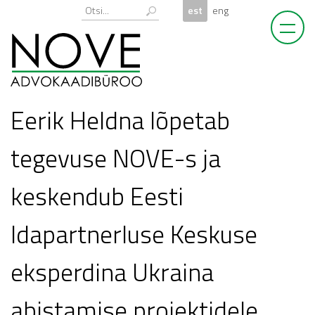
Skip
Otsi:
est
eng
to
content
Eerik Heldna lõpetab
tegevuse NOVE-s ja
keskendub Eesti
Idapartnerluse Keskuse
eksperdina Ukraina
abistamise projektidele