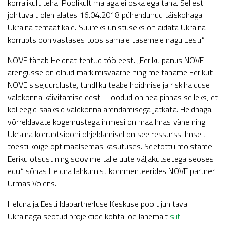
korralikult teha. Poolikult ma aga ei oska ega taha. Sellest
johtuvalt olen alates 16.04.2018 pühendunud täiskohaga
Ukraina temaatikale. Suureks unistuseks on aidata Ukraina
korruptsioonivastases töös samale tasemele nagu Eesti.“
NOVE tänab Heldnat tehtud töö eest. „Eeriku panus NOVE
arengusse on olnud märkimisväärne ning me täname Eerikut
NOVE sisejuurdluste, tundliku teabe hoidmise ja riskihalduse
valdkonna käivitamise eest – loodud on hea pinnas selleks, et
kolleegid saaksid valdkonna arendamisega jätkata. Heldnaga
võrreldavate kogemustega inimesi on maailmas vähe ning
Ukraina korruptsiooni ohjeldamisel on see ressurss ilmselt
tõesti kõige optimaalsemas kasutuses. Seetõttu mõistame
Eeriku otsust ning soovime talle uute väljakutsetega seoses
edu.“ sõnas Heldna lahkumist kommenteerides NOVE partner
Urmas Volens.
Heldna ja Eesti Idapartnerluse Keskuse poolt juhitava
Ukrainaga seotud projektide kohta loe lähemalt
siit
.