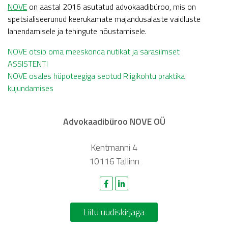
NOVE
on aastal 2016 asutatud advokaadibüroo, mis on
spetsialiseerunud keerukamate majandusalaste vaidluste
lahendamisele ja tehingute nõustamisele.
Navigeerimine
NOVE otsib oma meeskonda nutikat ja särasilmset
ASSISTENTI
NOVE osales hüpoteegiga seotud Riigikohtu praktika
kujundamises
Advokaadibüroo NOVE OÜ
Kentmanni 4
10116 Tallinn
Liitu uudiskirjaga