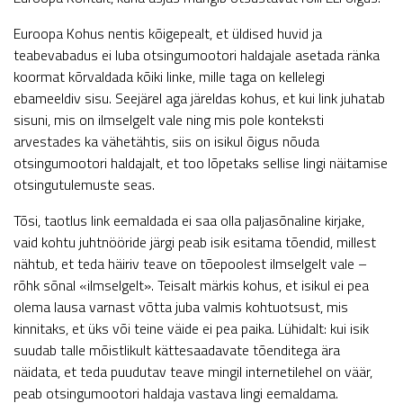
Euroopa Kohus nentis kõigepealt, et üldised huvid ja
teabevabadus ei luba otsingumootori haldajale asetada ränka
koormat kõrvaldada kõiki linke, mille taga on kellelegi
ebameeldiv sisu. Seejärel aga järeldas kohus, et kui link juhatab
sisuni, mis on ilmselgelt vale ning mis pole konteksti
arvestades ka vähetähtis, siis on isikul õigus nõuda
otsingumootori haldajalt, et too lõpetaks sellise lingi näitamise
otsingutulemuste seas.
Tõsi, taotlus link eemaldada ei saa olla paljasõnaline kirjake,
vaid kohtu juhtnööride järgi peab isik esitama tõendid, millest
nähtub, et teda häiriv teave on tõepoolest ilmselgelt vale –
rõhk sõnal «ilmselgelt». Teisalt märkis kohus, et isikul ei pea
olema lausa varnast võtta juba valmis kohtuotsust, mis
kinnitaks, et üks või teine väide ei pea paika. Lühidalt: kui isik
suudab talle mõistlikult kättesaadavate tõenditega ära
näidata, et teda puudutav teave mingil internetilehel on väär,
peab otsingumootori haldaja vastava lingi eemaldama.