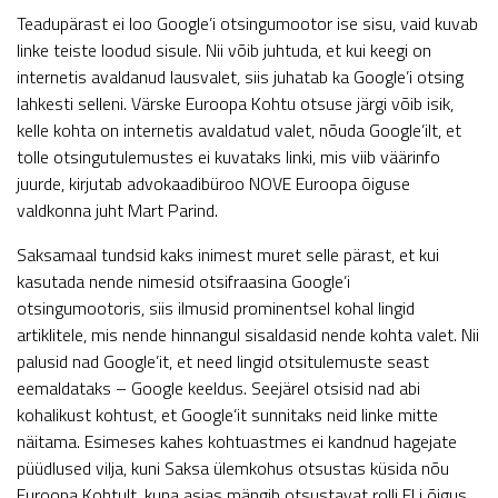
Teadupärast ei loo Google’i otsingumootor ise sisu, vaid kuvab
linke teiste loodud sisule. Nii võib juhtuda, et kui keegi on
internetis avaldanud lausvalet, siis juhatab ka Google’i otsing
lahkesti selleni. Värske Euroopa Kohtu otsuse järgi võib isik,
kelle kohta on internetis avaldatud valet, nõuda Google’ilt, et
tolle otsingutulemustes ei kuvataks linki, mis viib väärinfo
juurde, kirjutab advokaadibüroo NOVE Euroopa õiguse
valdkonna juht Mart Parind.
Saksamaal tundsid kaks inimest muret selle pärast, et kui
kasutada nende nimesid otsifraasina Google’i
otsingumootoris, siis ilmusid prominentsel kohal lingid
artiklitele, mis nende hinnangul sisaldasid nende kohta valet. Nii
palusid nad Google’it, et need lingid otsitulemuste seast
eemaldataks – Google keeldus. Seejärel otsisid nad abi
kohalikust kohtust, et Google’it sunnitaks neid linke mitte
näitama. Esimeses kahes kohtuastmes ei kandnud hagejate
püüdlused vilja, kuni Saksa ülemkohus otsustas küsida nõu
Euroopa Kohtult, kuna asjas mängib otsustavat rolli ELi õigus.