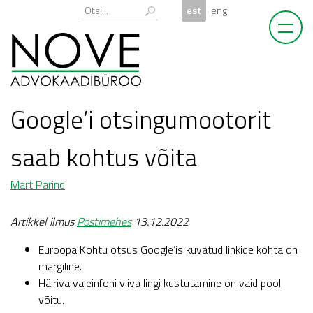
Skip
Otsi:
est
eng
to
content
Google’i otsingumootorit
saab kohtus võita
Mart Parind
Artikkel ilmus
Postimehes
13.12.2022
Euroopa Kohtu otsus Google’is kuvatud linkide kohta on
märgiline.
Häiriva valeinfoni viiva lingi kustutamine on vaid pool
võitu.