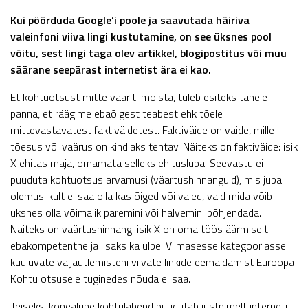
Kui pöörduda Google’i poole ja saavutada häiriva
valeinfoni viiva lingi kustutamine, on see üksnes pool
võitu, sest lingi taga olev artikkel, blogipostitus või muu
säärane seepärast internetist ära ei kao.
Et kohtuotsust mitte vääriti mõista, tuleb esiteks tähele
panna, et räägime ebaõigest teabest ehk tõele
mittevastavatest faktiväidetest. Faktiväide on väide, mille
tõesus või väärus on kindlaks tehtav. Näiteks on faktiväide: isik
X ehitas maja, omamata selleks ehitusluba. Seevastu ei
puuduta kohtuotsus arvamusi (väärtushinnanguid), mis juba
olemuslikult ei saa olla kas õiged või valed, vaid mida võib
üksnes olla võimalik paremini või halvemini põhjendada.
Näiteks on väärtushinnang: isik X on oma töös äärmiselt
ebakompetentne ja lisaks ka ülbe. Viimasesse kategooriasse
kuuluvate väljaütlemisteni viivate linkide eemaldamist Euroopa
Kohtu otsusele tuginedes nõuda ei saa.
Teiseks, kõnealune kohtulahend puudutab justnimelt interneti