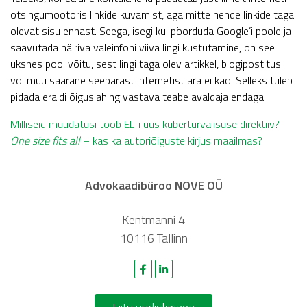
otsingumootoris linkide kuvamist, aga mitte nende linkide taga
olevat sisu ennast. Seega, isegi kui pöörduda Google’i poole ja
saavutada häiriva valeinfoni viiva lingi kustutamine, on see
üksnes pool võitu, sest lingi taga olev artikkel, blogipostitus
või muu säärane seepärast internetist ära ei kao. Selleks tuleb
pidada eraldi õiguslahing vastava teabe avaldaja endaga.
Navigeerimine
Milliseid muudatusi toob EL-i uus küberturvalisuse direktiiv?
One size fits all
– kas ka autoriõiguste kirjus maailmas?
Advokaadibüroo NOVE OÜ
Kentmanni 4
10116 Tallinn