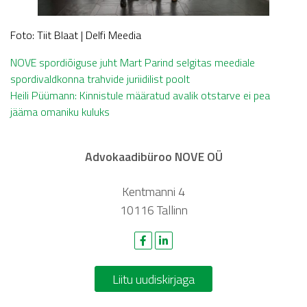
Foto: Tiit Blaat | Delfi Meedia
Navigeerimine
NOVE spordiõiguse juht Mart Parind selgitas meediale
spordivaldkonna trahvide juriidilist poolt
Heili Püümann: Kinnistule määratud avalik otstarve ei pea
jääma omaniku kuluks
Advokaadibüroo NOVE OÜ
Kentmanni 4
10116 Tallinn
Liitu uudiskirjaga