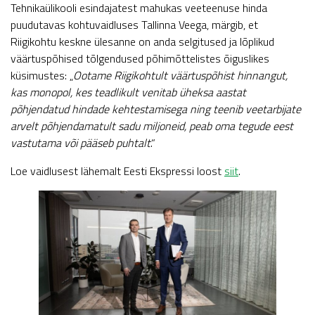
Tehnikaülikooli esindajatest mahukas veeteenuse hinda
puudutavas kohtuvaidluses Tallinna Veega, märgib, et
Riigikohtu keskne ülesanne on anda selgitused ja lõplikud
väärtuspõhised tõlgendused põhimõttelistes õiguslikes
küsimustes: „
Ootame Riigikohtult väärtuspõhist hinnangut,
kas monopol, kes teadlikult venitab üheksa aastat
põhjendatud hindade kehtestamisega ning teenib veetarbijate
arvelt põhjendamatult sadu miljoneid, peab oma tegude eest
vastutama või pääseb puhtalt
.“
Loe vaidlusest lähemalt Eesti Ekspressi loost
siit
.