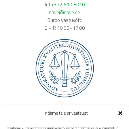
Tel
+372 610 8010
nove@nove.ee
Büroo vastuvõtt:
E – R 10.00–17.00
Hindame teie privaatsust
Kasutame küpsiseid teie sirvimiskogemuse parandamiseks, isikupärastatud