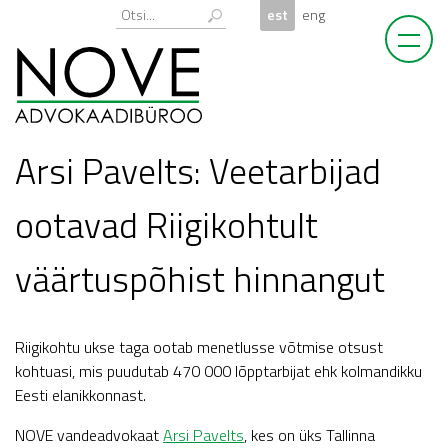
Skip
Otsi:
est
eng
to
content
Arsi Pavelts: Veetarbijad
ootavad Riigikohtult
väärtuspõhist hinnangut
Riigikohtu ukse taga ootab menetlusse võtmise otsust
kohtuasi, mis puudutab 470 000 lõpptarbijat ehk kolmandikku
Eesti elanikkonnast.
NOVE vandeadvokaat
Arsi Pavelts
, kes on üks Tallinna