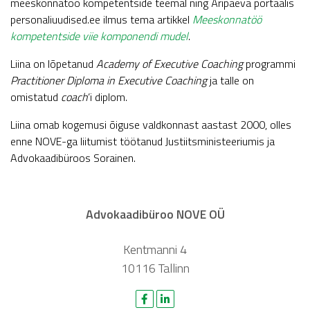
meeskonnatöö kompetentside teemal ning Äripäeva portaalis
personaliuudised.ee ilmus tema artikkel
Meeskonnatöö
kompetentside viie komponendi mudel
.
Liina on lõpetanud
Academy of Executive Coaching
programmi
Practitioner Diploma in Executive Coaching
ja talle on
omistatud
coach
’i diplom.
Liina omab kogemusi õiguse valdkonnast aastast 2000, olles
enne NOVE-ga liitumist töötanud Justiitsministeeriumis ja
Advokaadibüroos Sorainen.
Advokaadibüroo NOVE OÜ
Kentmanni 4
10116 Tallinn