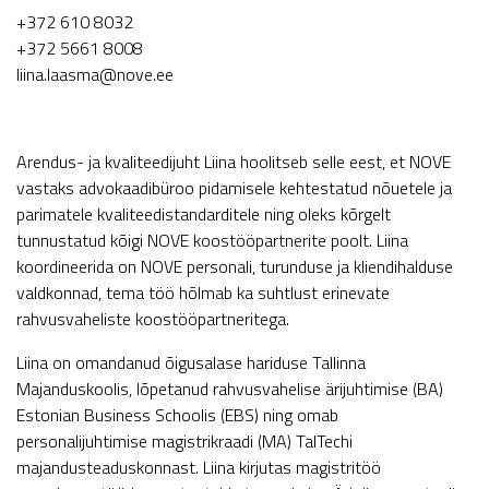
+372 610 8032
+372 5661 8008
liina.laasma@nove.ee
Arendus- ja kvaliteedijuht Liina hoolitseb selle eest, et NOVE
vastaks advokaadibüroo pidamisele kehtestatud nõuetele ja
parimatele kvaliteedistandarditele ning oleks kõrgelt
tunnustatud kõigi NOVE koostööpartnerite poolt. Liina
koordineerida on NOVE personali, turunduse ja kliendihalduse
valdkonnad, tema töö hõlmab ka suhtlust erinevate
rahvusvaheliste koostööpartneritega.
Liina on omandanud õigusalase hariduse Tallinna
Majanduskoolis, lõpetanud rahvusvahelise ärijuhtimise (BA)
Estonian Business Schoolis (EBS) ning omab
personalijuhtimise magistrikraadi (MA) TalTechi
majandusteaduskonnast. Liina kirjutas magistritöö